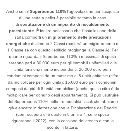
Anche con il
Superbonus 110%
l’agevolazione per l’acquisto
di una stufa a pellet è possibile soltanto in caso
di
sostituzione di un impianto di riscaldamento
preesistente
. È inoltre necessario che l’installazione della
stufa comporti un
miglioramento delle prestazioni
energetiche
di almeno 2 Classi (basterà un miglioramento di
1 Classe se con questo l’edificio raggiunge la Classe A). Per
quanto riguarda il Superbonus 110%, i massimali di spesa
saranno pari a 30.000 euro per gli immobili unifamiliari o le
unità funzionalmente indipendenti; 20.000 euro per i
condomini composti da un massimo di 8 unità abitative (cifra
da moltiplicare per ogni unità); 15.000 euro per i condomini
composti da più di 8 unità immobiliari (anche qui, la cifra è da
moltiplicare per ognuno degli appartamenti). Si può usufruire
del Superbonus 110% nelle tre modalità fiscali che abbiamo
già elencato: in detrazione con la Dichiarazione dei Redditi
(con recupero di 5 quote in 5 anni o 4, se le spese
riguardano il 2022), con la cessione del credito o con lo
sconto in fattura.