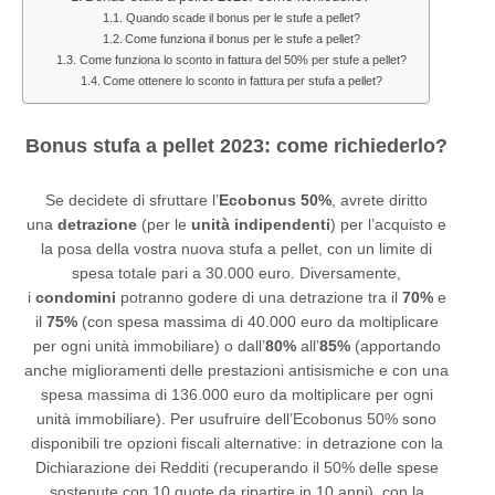
Quando scade il bonus per le stufe a pellet?
Come funziona il bonus per le stufe a pellet?
Come funziona lo sconto in fattura del 50% per stufe a pellet?
Come ottenere lo sconto in fattura per stufa a pellet?
Bonus stufa a pellet 2023: come richiederlo?
Se decidete di sfruttare l’
Ecobonus 50%
, avrete diritto
una
detrazione
(per le
unità indipendenti
) per l’acquisto e
la posa della vostra nuova stufa a pellet, con un limite di
spesa totale pari a 30.000 euro. Diversamente,
i
condomini
potranno godere di una detrazione tra il
70%
e
il
75%
(con spesa massima di 40.000 euro da moltiplicare
per ogni unità immobiliare) o dall’
80%
all’
85%
(apportando
anche miglioramenti delle prestazioni antisismiche e con una
spesa massima di 136.000 euro da moltiplicare per ogni
unità immobiliare). Per usufruire dell’Ecobonus 50% sono
disponibili tre opzioni fiscali alternative: in detrazione con la
Dichiarazione dei Redditi (recuperando il 50% delle spese
sostenute con 10 quote da ripartire in 10 anni), con la