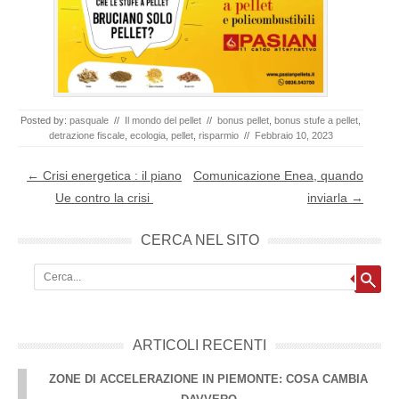
Posted by:
pasquale
//
Il mondo del pellet
//
bonus pellet
,
bonus stufe a pellet
,
detrazione fiscale
,
ecologia
,
pellet
,
risparmio
//
Febbraio 10, 2023
Post navigation
←
Crisi energetica : il piano
Comunicazione Enea, quando
Ue contro la crisi
inviarla
→
CERCA NEL SITO
Cerca
ARTICOLI RECENTI
ZONE DI ACCELERAZIONE IN PIEMONTE: COSA CAMBIA