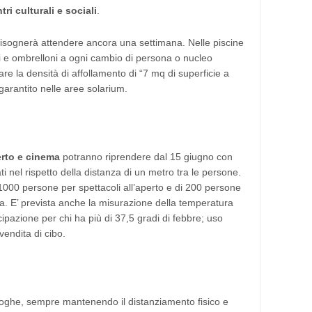
tri culturali e sociali
.
isognerà attendere ancora una settimana. Nelle piscine
ini e ombrelloni a ogni cambio di persona o nucleo
re la densità di affollamento di “7 mq di superficie a
arantito nelle aree solarium.
erto e cinema
potranno riprendere dal 15 giugno con
i nel rispetto della distanza di un metro tra le persone.
000 persone per spettacoli all’aperto e di 200 persone
ala. E’ prevista anche la misurazione della temperatura
tecipazione per chi ha più di 37,5 gradi di febbre; uso
vendita di cibo.
agoghe, sempre mantenendo il distanziamento fisico e