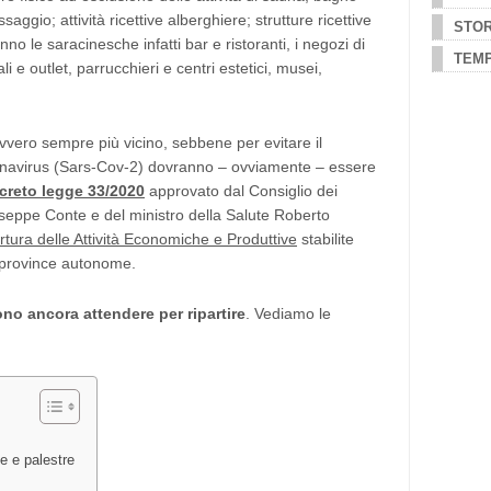
ggio; attività ricettive alberghiere; strutture ricettive
STOR
no le saracinesche infatti bar e ristoranti, i negozi di
TEMP
 e outlet, parrucchieri e centri estetici, musei,
ero sempre più vicino, sebbene per evitare il
ronavirus (Sars-Cov-2) dovranno – ovviamente – essere
creto legge 33/2020
approvato dal Consiglio dei
useppe Conte e del ministro della Salute Roberto
rtura delle Attività Economiche e Produttive
stabilite
e province autonome.
no ancora attendere per ripartire
. Vediamo le
e e palestre