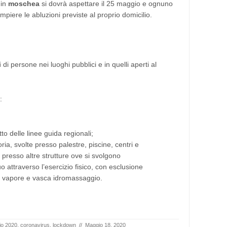
 in
moschea
si dovrà aspettare il 25 maggio e ognuno
mpiere le abluzioni previste al proprio domicilio.
i
di persone nei luoghi pubblici e in quelli aperti al
:
tto delle linee guida regionali;
oria, svolte presso palestre, piscine, centri e
ro presso altre strutture ove si svolgono
duo attraverso l’esercizio fisico, con esclusione
di vapore e vasca idromassaggio.
io 2020
,
coronavirus
,
lockdown
//
Maggio 18, 2020