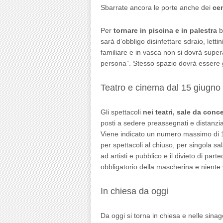
Sbarrate ancora le porte anche dei
cen
Per
tornare in piscina e in palestra
b
sarà d’obbligo disinfettare sdraio, lett
familiare e in vasca non si dovrà supera
persona”. Stesso spazio dovrà essere g
Teatro e cinema dal 15 giugno
Gli spettacoli
nei teatri, sale da conc
posti a sedere preassegnati e distanziat
Viene indicato un numero massimo di 1
per spettacoli al chiuso, per singola s
ad artisti e pubblico e il divieto di par
obbligatorio della mascherina e niente 
In chiesa da oggi
Da oggi si torna in chiesa e nelle sin