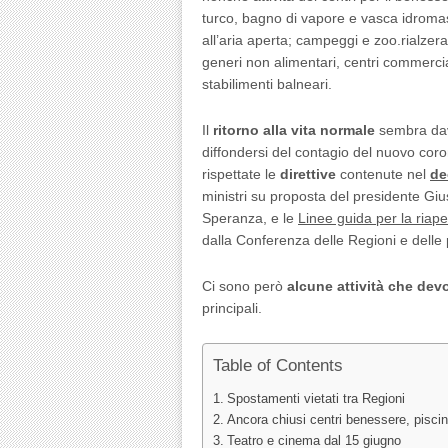
turco, bagno di vapore e vasca idromassa
all’aria aperta; campeggi e zoo.rialzeran
generi non alimentari, centri commerciali
stabilimenti balneari.
Il
ritorno alla vita normale
sembra davv
diffondersi del contagio del nuovo co
rispettate le
direttive
contenute nel
de
ministri su proposta del presidente Gi
Speranza, e le
Linee guida per la riape
dalla Conferenza delle Regioni e dell
Ci sono però
alcune attività che devo
principali.
Table of Contents
Spostamenti vietati tra Regioni
Ancora chiusi centri benessere, piscin
Teatro e cinema dal 15 giugno