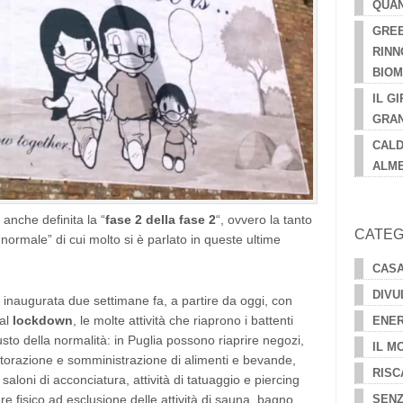
QUAN
GREE
RINN
BIO
IL GI
GRAN
CALD
ALME
, anche definita la “
fase 2 della fase 2
“, ovvero la tanto
CATEG
normale” di cui molto si è parlato in queste ultime
CAS
DIVU
 inaugurata due settimane fa, a partire da oggi, con
dal
lockdown
, le molte attività che riaprono i battenti
ENER
sto della normalità: in Puglia possono riaprire negozi,
IL M
ristorazione e somministrazione di alimenti e bevande,
RISC
 saloni di acconciatura, attività di tatuaggio e piercing
SENZ
ere fisico ad esclusione delle attività di sauna, bagno