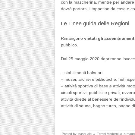
con la mascherina, mentre per andare
dovrà portarsi il tappetino da casa e co
Le Linee guida delle Regioni
Rimangono
vietati gli assembrament
pubblico.
Dal 25 maggio 2020 riapriranno invece
– stabilimenti balneari;
– musei, archivi e biblioteche, nel rispe
– attività sportiva di base e attività mot
circoli sportivi, pubblici e privati, ovve
attività dirette al benessere dell’indivi
attività di sauna, bagno turco, bagno 
Posted by:
pasquale
//
Tempi Moderni
//
4 magg