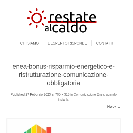
Skip to content
Menu
CHI SIAMO
L’ESPERTO RISPONDE
CONTATTI
enea-bonus-risparmio-energetico-e-
ristrutturazione-comunicazione-
obbligatoria
Published
27 Febbraio 2023
at
700 × 315
in
Comunicazione Enea, quando
inviarla
.
Next →